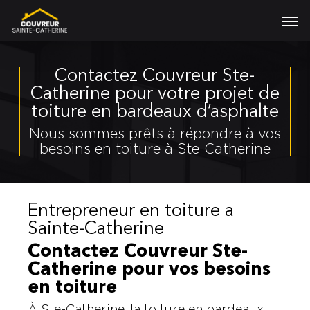
Skip
Men
to
main
content
Contactez Couvreur Ste-
Catherine pour votre projet de
toiture en bardeaux d’asphalte
Nous sommes prêts à répondre à vos
besoins en toiture à Ste-Catherine
Entrepreneur en toiture a
Sainte-Catherine
Contactez Couvreur Ste-
Catherine pour vos besoins
en toiture
À Ste-Catherine, la toiture en bardeaux