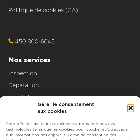
Politique de cookies (CA)
450 800-6645
Nos services
Inspection
Réparation
Installation
Gérer le consentement
aux cookies
Nos produits
Pour offrir les meilleures expériences, nous utilisons des
IKO
technologies telles que les cookies pour stocker et/ou accéder
aux informations des appareils. Le fait de consentir à ces